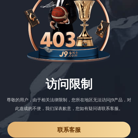
访问限制
尊敬的用户，由于相关法律限制，您所在地区无法访问J9产品，对
此造成的不便，我们深表歉意，您如有疑问请联系客服。
联系客服