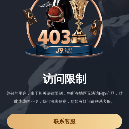
访问限制
尊敬的用户，由于相关法律限制，您所在地区无法访问J9产品，对
此造成的不便，我们深表歉意，您如有疑问请联系客服。
联系客服