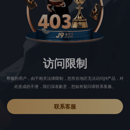
访问限制
尊敬的用户，由于相关法律限制，您所在地区无法访问J9产品，对
此造成的不便，我们深表歉意，您如有疑问请联系客服。
联系客服