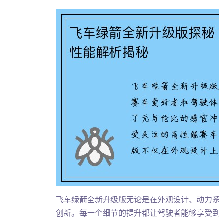
飞车绿箭全新升级版无论是在外观设计、动力
创新。每一个细节的提升都让驾驶者能够享受