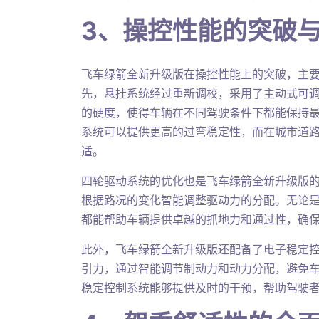
3、操控性能的突破
飞车绿箭全新升级版在操控性能上的突破，主
先，悬挂系统经过重新调校，采用了主动式可
的硬度，使得车辆在不同驾驶条件下都能保持
系统可以提供更高的过弯稳定性，而在城市道
适。
四轮驱动系统的优化也是飞车绿箭全新升级版
根据路况的变化智能调整驱动力的分配。无论
都能帮助车辆提供卓越的抓地力和通过性，确
此外，飞车绿箭全新升级版还配备了电子稳定控
引力，通过智能调节制动力和动力分配，避免
稳定控制系统能够提供及时的干预，帮助驾驶