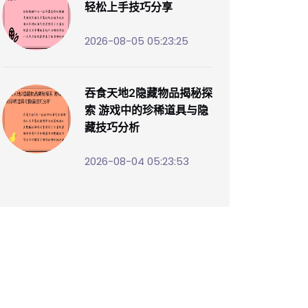
轻松上手技巧分享
2026-08-05 05:23:25
吞食天地2隐藏物品揭秘探
索 游戏中的珍稀道具与隐
藏技巧分析
2026-08-04 05:23:53