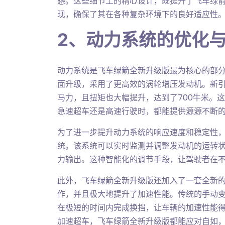
感。这些细节上的精心设计，既提升了飞车绿
现，确保了其在各种复杂环境下的良好适应性
2、动力系统的优化
动力系统是飞车绿箭全新升级版最为核心的部
面升级，采用了更高效的涡轮增压发动机。新引
马力，且扭矩也大幅提升，达到了700牛米。
急速超车还是高速行驶时，都能提供源源不断
为了进一步提升动力系统的响应速度和稳定性
统。该系统可以实时监测并调整发动机的运转
力输出。这种智能化的调节手段，让驾驶者在
此外，飞车绿箭全新升级版还加入了一套全新
作，并且极大地提升了加速性能。传统的手动
在极短的时间内完成换挡，让车辆的加速性能
加速超车，飞车绿箭全新升级版都能应对自如