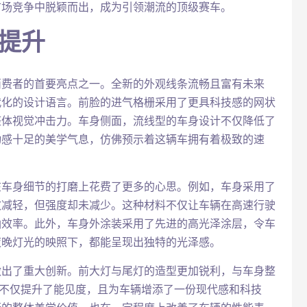
市场竞争中脱颖而出，成为引领潮流的顶级赛车。
提升
消费者的首要亮点之一。全新的外观线条流畅且富有未来
代化的设计语言。前脸的进气格栅采用了更具科技感的网状
整体视觉冲击力。车身侧面，流线型的车身设计不仅降低了
动感十足的美学气息，仿佛预示着这辆车拥有着极致的速
在车身细节的打磨上花费了更多的心思。例如，车身采用了
效减轻，但强度却未减少。这种材料不仅让车辆在高速行驶
油效率。此外，车身外涂装采用了先进的高光泽涂层，令车
夜晚灯光的映照下，都能呈现出独特的光泽感。
做出了重大创新。前大灯与尾灯的造型更加锐利，与车身整
，不仅提升了能见度，且为车辆增添了一份现代感和科技