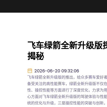
飞车绿箭全新升级版
揭秘
2026-06-20 09:32:06
飞车绿箭全新升级版的推出，给众多赛车爱好
备受关注的高性能赛车，绿箭全新升级版不仅
性、操控性能等方面进行了深度优化，力求为
心方面对飞车绿箭全新升级版的驾驶体验与性
统的优化与升级，三是操控性能的突破与创新