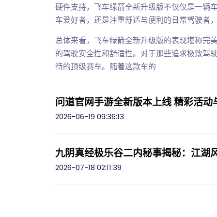
硬件支持，飞车绿箭全新升级版不仅仅是一辆
车爱好者，还是注重舒适与便利的日常驾驶者
总体来看，飞车绿箭全新升级版的表现堪称完
的驾驶安全性和舒适性。对于那些追求极致驾
待的顶级赛车。随着这款车的
问道官网手游全新版本上线 精彩活动
2026-06-19 09:36:13
九阴真经极乐谷二内秘事揭秘：江湖
2026-07-18 02:11:39