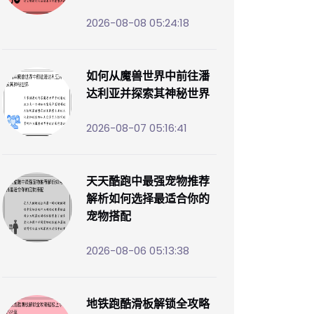
2026-08-08 05:24:18
如何从魔兽世界中前往潘
达利亚并探索其神秘世界
2026-08-07 05:16:41
天天酷跑中最强宠物推荐
解析如何选择最适合你的
宠物搭配
2026-08-06 05:13:38
地铁跑酷滑板解锁全攻略