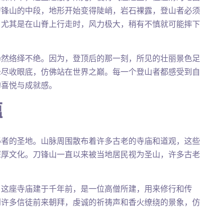
刀锋山的中段，地形开始变得陡峭，岩石裸露，登山者必须
。尤其是在山脊上行走时，风力极大，稍有不慎就可能摔下
仍然络绎不绝。因为，登顶后的那一刻，所见的壮丽景色足
峰尽收眼底，仿佛站在世界之巅。每一个登山者都感受到自
的喜悦与成就感。
蕴
秘者的圣地。山脉周围散布着许多古老的寺庙和道观，这些
深厚文化。刀锋山一直以来被当地居民视为圣山，许多古老
，这座寺庙建于千年前，是一位高僧所建，用来修行和传
到许多信徒前来朝拜，虔诚的祈祷声和香火缭绕的景象，仿