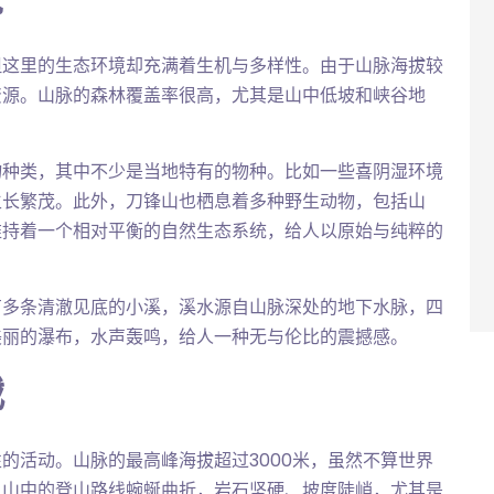
但这里的生态环境却充满着生机与多样性。由于山脉海拔较
资源。山脉的森林覆盖率很高，尤其是山中低坡和峡谷地
物种类，其中不少是当地特有的物种。比如一些喜阴湿环境
生长繁茂。此外，刀锋山也栖息着多种野生动物，包括山
维持着一个相对平衡的自然生态系统，给人以原始与纯粹的
有多条清澈见底的小溪，溪水源自山脉深处的地下水脉，四
美丽的瀑布，水声轰鸣，给人一种无与伦比的震撼感。
战
的活动。山脉的最高峰海拔超过3000米，虽然不算世界
。山中的登山路线蜿蜒曲折，岩石坚硬、坡度陡峭，尤其是