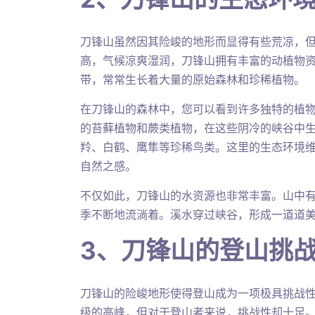
刀锋山虽然因其险峻的地形而显得有些荒凉，
高，气候凉爽湿润，刀锋山拥有丰富的动植物
带，常常生长着大量的原始森林和珍稀植物。
在刀锋山的森林中，您可以看到许多独特的植
的苔藓植物和蕨类植物，在这些阴冷的峡谷中
羚、白鹤、鹰隼等珍稀鸟类。这里的生态环境
自然之感。
不仅如此，刀锋山的水资源也非常丰富。山中
季不断地流淌着。溪水穿过峡谷，形成一道道
3、刀锋山的登山挑
刀锋山的险峻地形使得登山成为一项极具挑战性
级的高峰，但对于登山者来说，挑战性却十足