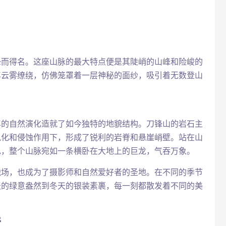
锋而得名。这座山脉的最大特点便是其陡峭的山峰和险峻的
年云雾缭绕，仿佛笼罩着一层神秘的面纱，吸引着无数登山
年的自然演化造就了如今独特的地貌结构。刀锋山的岩石主
风化和侵蚀作用下，形成了锐利的岩脊和悬崖峭壁。站在山
色，整个山脉宛如一条横卧在大地上的巨龙，气吞万象。
战场，也成为了摄影师和自然爱好者的圣地。在不同的季节
天的绿意盎然到冬天的银装素裹，每一刻都散发着不同的美
境