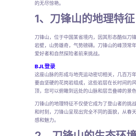
的无尽惊艳。
1、刀锋山的地理特征
刀锋山，位于中国某省境内，因其形态酷似刀
岩壁，山势雄奇，气势磅礴。刀锋山的峰顶常
爱好者和自然探险者前来挑战。
BJL登录
这座山脉的形成与地壳运动密切相关，几百万
要由坚硬的花岗岩组成，这些岩层在长时间的
顶，您可以俯瞰到远处的山脉和层峦叠嶂的景
刀锋山的地理特征不仅使它成为了登山者的挑
和时刻，刀锋山呈现出完全不同的面貌，从春
感和魅力。
2、刀锋山的生态环