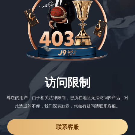
访问限制
尊敬的用户，由于相关法律限制，您所在地区无法访问J9产品，对
此造成的不便，我们深表歉意，您如有疑问请联系客服。
联系客服