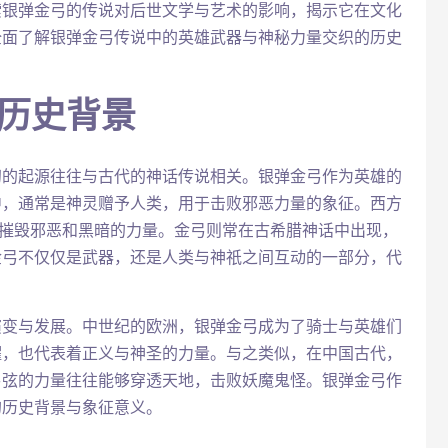
索银弹金弓的传说对后世文学与艺术的影响，揭示它在文化
全面了解银弹金弓传说中的英雄武器与神秘力量交织的历史
与历史背景
初的起源往往与古代的神话传说相关。银弹金弓作为英雄的
中，通常是神灵赠予人类，用于击败邪恶力量的象征。西方
够摧毁邪恶和黑暗的力量。金弓则常在古希腊神话中出现，
金弓不仅仅是武器，还是人类与神祇之间互动的一部分，代
演变与发展。中世纪的欧洲，银弹金弓成为了骑士与英雄们
耀，也代表着正义与神圣的力量。与之类似，在中国古代，
弓弦的力量往往能够穿透天地，击败妖魔鬼怪。银弹金弓作
的历史背景与象征意义。