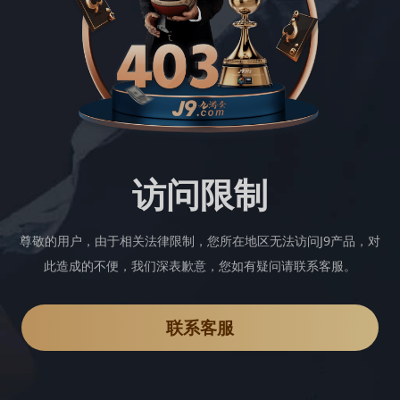
访问限制
尊敬的用户，由于相关法律限制，您所在地区无法访问J9产品，对
此造成的不便，我们深表歉意，您如有疑问请联系客服。
联系客服